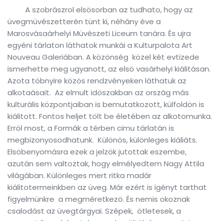
A szobrászrol elsösorban az tudhato, hogy az
üvegmüvészetterén tünt ki, néhány éve a
Marosvásaárhelyi Müvészeti Liceum tanára. És ujra
egyéni tárlaton láthatok munkái a Kulturpalota Art
Nouveau Galeriában. A közönség közel két evtizede
ismerhette meg ugyanott, az elsö vasárhelyi kiálitásan.
Azota töbnyire közös rendzvényeken láthatuk az
alkotaásait. Az elmult idöszakban az ország más
kulturális központjaiban is bemutatkozott, külfoldön is
kiálitott. Fontos heljet tölt be életében az alkotomunka.
Erröl most, a Formák a térben cimu tárlatán is
megbizonyosodhatunk. Különös, különleges kiáliáts.
Elsöbenyomásra ezek a jelzök jutottak eszembe,
azután sem valtoztak, hogy elmélyedtem Nagy Attila
világában. Különleges mert ritka madár
kiálitotermeinkben az üveg. Már ezért is igényt tarthat
figyelmünkre a megméretkezö. És nemis okoznak
csalodást az üvegtárgyai. Szépek, ötletesek, a