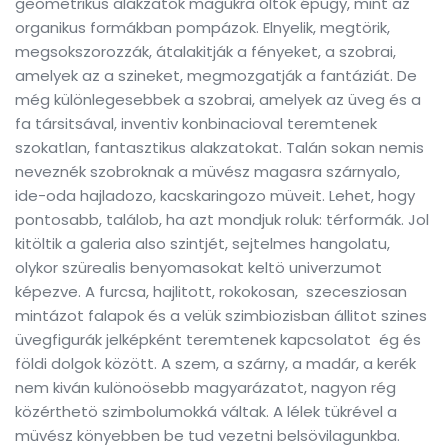
geometrikus alakzatok magukra öltök épugy, mint az
organikus formákban pompázok. Elnyelik, megtörik,
megsokszorozzák, átalakitják a fényeket, a szobrai,
amelyek az a szineket, megmozgatják a fantáziát. De
még különlegesebbek a szobrai, amelyek az üveg és a
fa társitsával, inventiv konbinacioval teremtenek
szokatlan, fantasztikus alakzatokat. Talán sokan nemis
neveznék szobroknak a müvész magasra szárnyalo,
ide-oda hajladozo, kacskaringozo müveit. Lehet, hogy
pontosabb, találob, ha azt mondjuk roluk: térformák. Jol
kitöltik a galeria also szintjét, sejtelmes hangolatu,
olykor szürealis benyomasokat keltö univerzumot
képezve. A furcsa, hajlitott, rokokosan, szecesziosan
mintázot falapok és a velük szimbiozisban állitot szines
üvegfigurák jelképként teremtenek kapcsolatot ég és
földi dolgok között. A szem, a szárny, a madár, a kerék
nem kiván kulönoösebb magyarázatot, nagyon rég
közérthetö szimbolumokká váltak. A lélek tükrével a
müvész könyebben be tud vezetni belsövilagunkba.