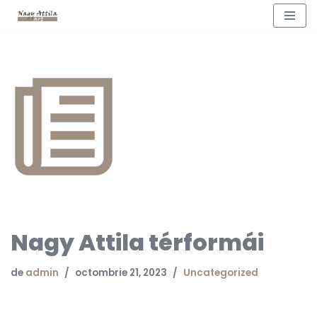
Sari
la
conținut
Nagy Attila térformái
de
admin
octombrie 21, 2023
Uncategorized