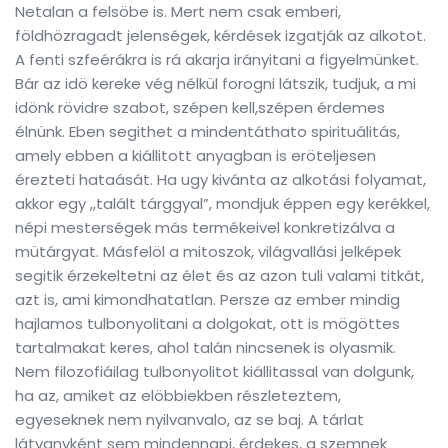
Netalan a felsöbe is. Mert nem csak emberi,
földhözragadt jelenségek, kérdések izgatják az alkotot.
A fenti szfeérákra is rá akarja irányitani a figyelmünket.
Bár az idö kereke vég nélkül forogni látszik, tudjuk, a mi
idönk rövidre szabot, szépen kell,szépen érdemes
élnünk. Eben segithet a mindentáthato spirituálitás,
amely ebben a kiállitott anyagban is eröteljesen
érezteti hataását. Ha ugy kivánta az alkotási folyamat,
akkor egy ,,talált tárggyal”, mondjuk éppen egy kerékkel,
népi mesterségek más termékeivel konkretizálva a
mütárgyat. Másfelöl a mitoszok, világvallási jelképek
segitik érzekeltetni az élet és az azon tuli valami titkát,
azt is, ami kimondhatatlan. Persze az ember mindig
hajlamos tulbonyolitani a dolgokat, ott is mögöttes
tartalmakat keres, ahol talán nincsenek is olyasmik.
Nem filozofiáilag tulbonyolitot kiállitassal van dolgunk,
ha az, amiket az elöbbiekben részleteztem,
egyeseknek nem nyilvanvalo, az se baj. A tárlat
látvanyként sem mindennapi, érdekes, a szemnek