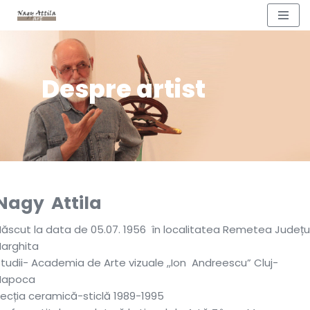
Sari
la
conținut
Despre artist
Nagy Attila
ăscut la data de 05.07. 1956 în localitatea Remetea Județu
Harghita
tudii- Academia de Arte vizuale ,,Ion Andreescu” Cluj-
Napoca
ecția ceramică-sticlă 1989-1995