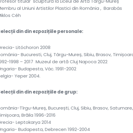
rofesor titular sculptură la Liceul de Artă Târgu-Mureș
embru al Uniuni Artistilor Plastici din România , Barabás
iklos Céh
elecții din din ezpozițiile personale:
recia- Litóchoron 2008
ománia- Bucuresti, Cluj, Târgu-Mureș, Sibiu, Brasov, Timișoar
992-1998 – 2017 Muzeul de artă Cluj Napoca 2022
ngaria- Budapesta, Vác. 1991-2002
elgia- Yeper 2004.
elecții din din ezpozițiile de grup:
omânia-Tîrgu-Mureș, București, Cluj, Sibiu, Brasov, Satumare,
imișoara, Brăila 1996-2016
recia- Leptokarya 2014
Ungaria- Budapesta, Debrecen 1992-2004