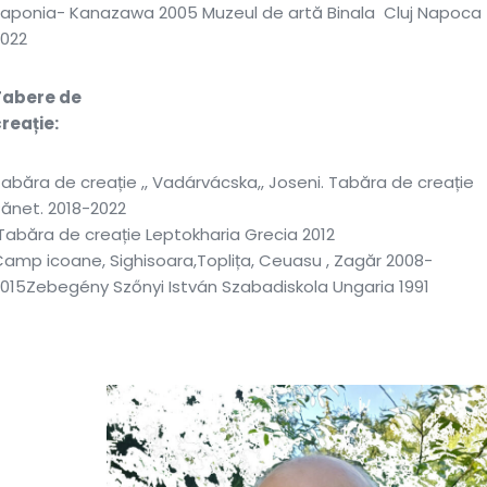
Japonia- Kanazawa 2005 Muzeul de artă Binala Cluj Napoca
2022
Tabere de
creație
abăra de creație ,, Vadárvácska,, Joseni. Tabăra de creație
ănet. 2018-2022
abăra de creație Leptokharia Grecia 2012
amp icoane, Sighisoara,Toplița, Ceuasu , Zagăr 2008-
015Zebegény Szőnyi István Szabadiskola Ungaria 1991